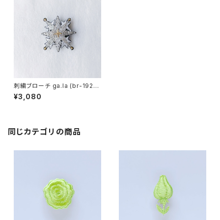
刺繍ブローチ ga.la (br-192）2
色
¥3,080
同じカテゴリの商品