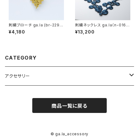
刺繍ブローチ ga.la (br-229）1
刺繍ネックレス ga.la（n-016）1
色
3色
¥4,180
¥13,200
CATEGORY
アクセサリー
ブローチ
商品一覧に戻る
ネックレス
メガネ紐
© ga.la_accessory