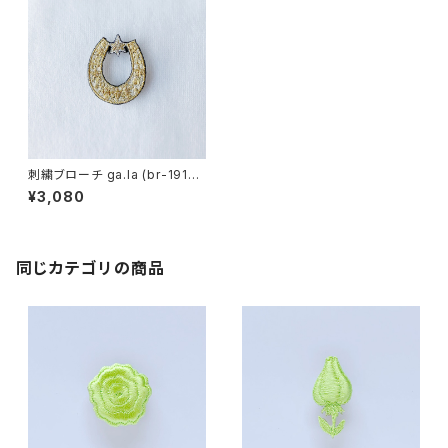
刺繍ブローチ ga.la (br-191）2
色
¥3,080
同じカテゴリの商品