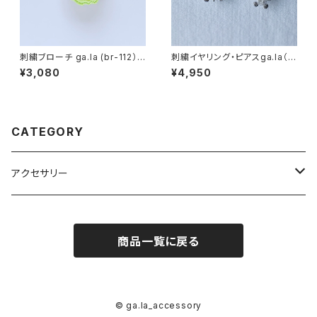
刺繍ブローチ ga.la (br-112）1
刺繍イヤリング・ピアスga.la（e
色
-050・p-050）5色
¥3,080
¥4,950
CATEGORY
アクセサリー
ブローチ
商品一覧に戻る
ネックレス
メガネ紐
© ga.la_accessory